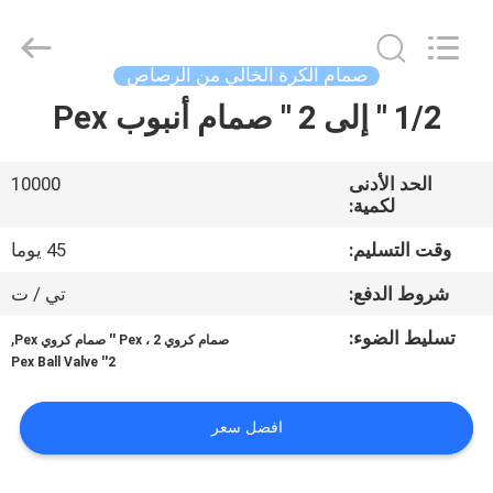
Taizhou
JinQuan
Copper
Co.,
Ltd..
صمام الكرة الخالي من الرصاص
All
Rights
Reserved.
1/2 '' إلى 2 '' صمام أنبوب Pex
مسكن
منتجات
الحد الأدنى
10000
لكمية:
معلومات
وقت التسليم:
45 يوما
عنا
شروط الدفع:
تي / ت
تسليط الضوء:
,
صمام كروي Pex ، 2 '' صمام كروي Pex
جولة
2'' Pex Ball Valve
في
افضل سعر
المعمل