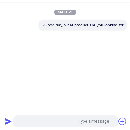
متعدد الوظائف مطلي بالكروم 1/2 `` X1 / 2 '' صمام أنبوب Pex
11:21 AM
NSF61 معتمد بمنفذ كامل للعرق 1-1 / 4 `` صمام كرة نحاسي خالٍ من
الرصاص
Good day, what product are you looking for?
فئات شعبية
جميع
تركيبات النحاس دفع 
دفع المناسب المناسب
تناسب
صمام الكرة الخالي 
دفع تركيبات الأنابيب
من الرصاص
خرطوم نحاسي مرن
صمام توقف نحاسي
صمام زاوية من 
تركيب بارب بيكس
النحاس
طلب اقتباس