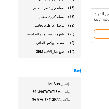
(16)
صمام زاوية من النحاس
 OEM خالية من التلوث
(23)
صمام كروي صغير
ابة عالية
(22)
موصل خرطوم نحاسي
(28)
مانع مطرقة المياه النحاسية...
(2)
مشعب بيكس المائي
(14)
قطع غيار الآلات OEM
إتصال
إتصال:
Mr. Sun
الهاتف ::
+8613967676718
الفاكس:
86-576-87412977