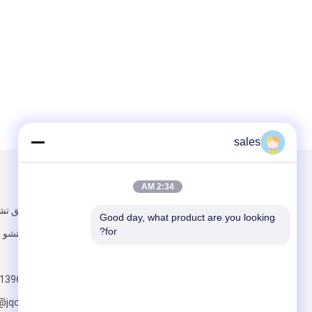
sales
البريد بنا
تبعتنا
2:34 AM
رقم 7 ، طريق ت
Good day, what product are you looking 
for?
تشومين ، تايتشو ،
الصين
+8613967676718
e@jqcopper.com
أرسلت