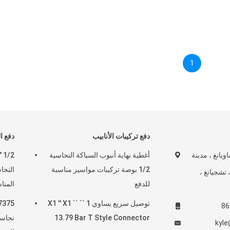
1
دفع تركيبات الأنابيب
دفع ا
شاويانغ ، مدينة
أغطية نهاية أنبوب السباكة النحاسية
1/2 بوصة تركيبات مواسير مناسبة
النحا
 تشجيانغ ،
للدفع
المن
توصيل سريع يساوي 1 `` X1 '' X1 ``
13.79 Bar T Style Connector
kyl