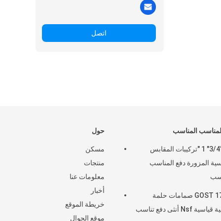
اتصل
لمناسب المناسب
حول
1/2 "3/4" 1 "تركيبات المقابس
مسكن
سية المزورة دفع المناسب
منتجات
اسب
معلومات عنا
أخبار
GOST 17375 صمامات حلمة
خريطة الموقع
نحاسية قياسية Nsf أنثى دفع تناسب
موقع الجوال