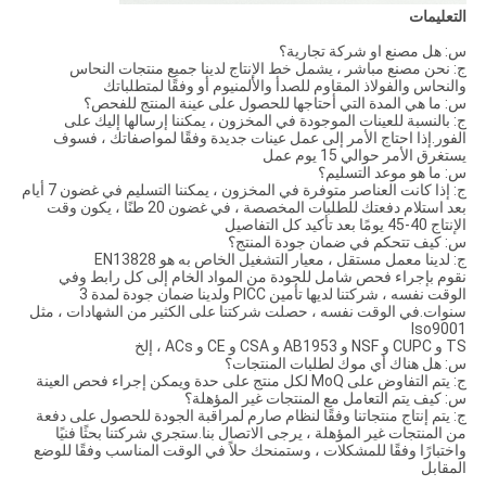
التعليمات
س: هل مصنع او شركة تجارية؟
ج: نحن مصنع مباشر ، يشمل خط الإنتاج لدينا جميع منتجات النحاس
والنحاس والفولاذ المقاوم للصدأ والألمنيوم أو وفقًا لمتطلباتك
س: ما هي المدة التي أحتاجها للحصول على عينة المنتج للفحص؟
ج: بالنسبة للعينات الموجودة في المخزون ، يمكننا إرسالها إليك على
الفور.إذا احتاج الأمر إلى عمل عينات جديدة وفقًا لمواصفاتك ، فسوف
يستغرق الأمر حوالي 15 يوم عمل
س: ما هو موعد التسليم؟
ج: إذا كانت العناصر متوفرة في المخزون ، يمكننا التسليم في غضون 7 أيام
بعد استلام دفعتك للطلبات المخصصة ، في غضون 20 طنًا ، يكون وقت
الإنتاج 40-45 يومًا بعد تأكيد كل التفاصيل
س: كيف تتحكم في ضمان جودة المنتج؟
ج: لدينا معمل مستقل ، معيار التشغيل الخاص به هو EN13828
نقوم بإجراء فحص شامل للجودة من المواد الخام إلى كل رابط وفي
الوقت نفسه ، شركتنا لديها تأمين PICC ولدينا ضمان جودة لمدة 3
سنوات.في الوقت نفسه ، حصلت شركتنا على الكثير من الشهادات ، مثل
Iso9001
TS و CUPC و NSF و AB1953 و CSA و CE و ACs ، إلخ
س: هل هناك أي موك لطلبات المنتجات؟
ج: يتم التفاوض على MoQ لكل منتج على حدة ويمكن إجراء فحص العينة
س: كيف يتم التعامل مع المنتجات غير المؤهلة؟
ج: يتم إنتاج منتجاتنا وفقًا لنظام صارم لمراقبة الجودة للحصول على دفعة
من المنتجات غير المؤهلة ، يرجى الاتصال بنا.ستجري شركتنا بحثًا فنيًا
واختبارًا وفقًا للمشكلات ، وستمنحك حلاً في الوقت المناسب وفقًا للوضع
المقابل