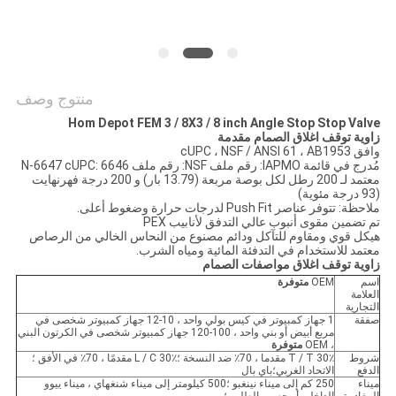
PRIVACY
POLICY
منتوج وصف
Hom Depot FEM 3 / 8X3 / 8 inch Angle Stop Stop Valve
زاوية توقف اغلاق الصمام مقدمة
وافق cUPC ، NSF / ANSI 61 ، AB1953
مُدرج في قائمة IAPMO: رقم ملف NSF: رقم ملف N-6647 cUPC: 6646
معتمد لـ 200 رطل لكل بوصة مربعة (13.79 بار) و 200 درجة فهرنهايت
(93 درجة مئوية)
ملاحظة: تتوفر عناصر Push Fit لدرجات حرارة وضغوط أعلى.
تم تضمين مقوى أنبوب عالي التدفق لأنابيب PEX
هيكل قوي ومقاوم للتآكل ودائم مصنوع من النحاس الخالي من الرصاص
معتمد للاستخدام في التدفئة المائية ومياه الشرب.
زاوية توقف اغلاق مواصفات الصمام
اسم
OEM
متوفرة
العلامة
التجارية
صفقة
1 جهاز كمبيوتر في كيس بولي واحد ، 10-12 جهاز كمبيوتر شخصى في
مربع أبيض أو بني واحد ، 100-120 جهاز كمبيوتر شخصى في الكرتون البني
، OEM
متوفرة
شروط
T / T 30٪ مقدما ، 70٪ ضد النسخة ؛L / C 30٪ مقدمًا ، 70٪ في الأفق ؛
الدفع
الاتحاد الغربي؛باي بال
ميناء
250 كم إلى ميناء نينغبو ؛500 كيلومتر إلى ميناء شنغهاي ، ميناء ييوو