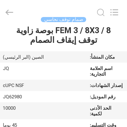
Taizhou
JinQuan
Copper
Co.,
Ltd..
صمام توقف نحاسي
All
Rights
Reserved.
FEM 3 / 8X3 / 8 بوصة زاوية
مسكن
توقف إيقاف الصمام
منتجات
مكان المنشأ:
الصين (البر الرئيسي)
معلومات
اسم العلامة
JQ
عنا
التجارية:
إصدار الشهادات:
cUPC NSF
جولة
رقم الموديل:
JQ62980
في
الحد الأدنى
10000
المعمل
لكمية:
وقت التسليم:
45 يوما