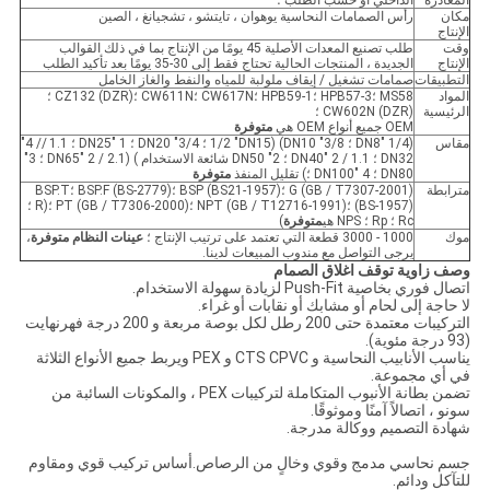
المغادرة
الداخلي أو حسب الطلب ؛
مكان
رأس الصمامات النحاسية يوهوان ، تايتشو ، تشجيانغ ، الصين
الإنتاج
وقت
طلب تصنيع المعدات الأصلية 45 يومًا من الإنتاج بما في ذلك القوالب
الإنتاج
الجديدة ، المنتجات الحالية تحتاج فقط إلى 30-35 يومًا بعد تأكيد الطلب
التطبيقات
صمامات تشغيل / إيقاف ملولبة للمياه والنفط والغاز الخامل
المواد
MS58 ؛HPB57-3 ؛HPB59-1 ؛CW617N ؛CW611N ؛CZ132 (DZR) ؛
الرئيسية
CW602N (DZR) ؛
OEM جميع أنواع OEM هي
متوفرة
مقاس
(1/4 "DN8 ؛ 3/8" DN10) (1/2 "DN15 ؛ 3/4" DN20 ؛ 1 "DN25 ؛ 1.1 // 4"
DN32 ؛ 1.1 / 2 "DN40 ؛ 2" DN50 شائعة الاستخدام ) (2.1 / 2 "DN65 ؛ 3"
DN80 ؛ 4 "DN100 ؛) تقليل المنفذ
متوفرة
مترابطة
G (GB / T7307-2001) ؛BSP (BS21-1957) ؛BSP.F (BS-2779) ؛BSP.T
(BS-1957) ؛NPT (GB / T12716-1991) ؛PT (GB / T7306-2000) ؛(R ؛
Rc ؛ Rp ؛ NPS هي
متوفرة
)
موك
1000 - 3000 قطعة التي تعتمد على ترتيب الإنتاج ؛
عينات النظام متوفرة
،
يرجى التواصل مع مندوب المبيعات لدينا.
وصف زاوية توقف اغلاق الصمام
اتصال فوري بخاصية Push-Fit لزيادة سهولة الاستخدام.
لا حاجة إلى لحام أو مشابك أو نقابات أو غراء.
التركيبات معتمدة حتى 200 رطل لكل بوصة مربعة و 200 درجة فهرنهايت
(93 درجة مئوية).
يناسب الأنابيب النحاسية و CTS CPVC و PEX ويربط جميع الأنواع الثلاثة
في أي مجموعة.
تضمن بطانة الأنبوب المتكاملة لتركيبات PEX ، والمكونات السائبة من
سونو ، اتصالاً آمنًا وموثوقًا.
شهادة التصميم ووكالة مدرجة.
جسم نحاسي مدمج وقوي وخالٍ من الرصاص.أساس تركيب قوي ومقاوم
للتآكل ودائم.