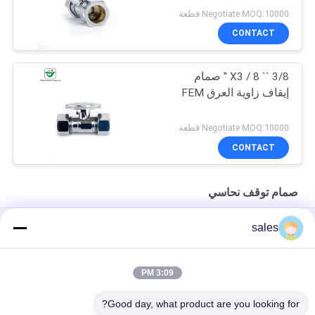
Negotiate MOQ:10000 قطعة
CONTACT
3/8 `` X3 / 8 '' صمام
إيقاف زاوية العرق FEM
Negotiate MOQ:10000 قطعة
CONTACT
صمام توقف نحاسي
محايد بكتيريولوجي 5/8 "ODx1 / 4" ODx1 / 4 "صمام إيقاف مزدوج من
sales
النحاس الأصفر OD
صمام إيقاف بخار AB1953 مزدوج معتمد 5/8 "X3 / 8" X3 / 8 "
3:09 PM
مقبض بيضاوي كروم التشطيب CPVC النحاس توقف صمام
Good day, what product are you looking for?