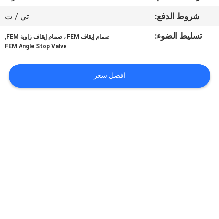
مراقبة
شروط الدفع:
تي / ت
الجودة
تسليط الضوء:
,
صمام إيقاف FEM ، صمام إيقاف زاوية FEM
FEM Angle Stop Valve
اتصل
بنا
افضل سعر
أخبار
اطلب
اقتباس
خريطة
الموقع