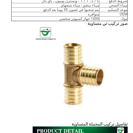
شروط الدفع
T / T ، L / C ، ويسترن يونيون ، باي بال
ميناء الشحن
ميناء نينغبو ، ميناء شنغهاي
موعد التسليم
يتم شحنها في غضون 30 يوما بعد الدفع
OEM
متوافرة
موك
1000 جهاز كمبيوتر شخصى
صور تركيب تي متساوية
تفاصيل تركيب المحملة المتساوية