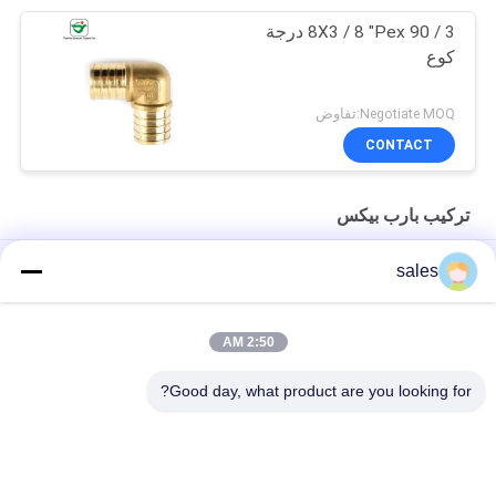
3 / 8X3 / 8 "Pex 90 درجة
كوع
Negotiate MOQ:تفاوض
CONTACT
تركيب بارب بيكس
خفيفة الوزن 1/2 '' × 1/2 "X3 / 4" النحاس تخفيض المحملة Pex Barb
sales
المناسب
لا يوجد نحاس لحام 3/8 "X3 / 8" مما يقلل من تركيب أنابيب الحلمة
2:50 AM
ISO9001 1 '' X3 / 4 "MNPT النحاس ذكر محول Pex Barb المناسب
Good day, what product are you looking for?
فئات شعبية
جميع