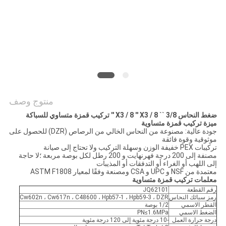
PRIVACY
POLICY
منتوج وصف
ضغط النحاس 3/8 `` X3 / 8 '' X3 / 8 '' تركيب قمزة متساوي للسباكة
ميزة تركيب قمزة متساوية
جودة عالية: مصنوعة من النحاس الخالي من الرصاص (DZR) للحصول على
موثوقية وقوة فائقة
تركيبات PEX خفيفة الوزن وسهلة التركيب ولا تحتاج إلى صيانة
مصنفة إلى 200 درجة فهرنهايت و 200 رطل لكل بوصة مربعة ؛لا حاجة
إلى اللهب أو الغراء أو التدفقات أو المذيبات
معتمدة من NSF و UPC و CSA ومصنعة وفقًا لمعيار ASTM F1808
معلمات تركيب قمزة متساوية
رقم القطعة
JQ62101
رمز سبائك النحاس
Cw602n ، Cw617n ، C48600 ، Hpb57-1 ، Hpb59-3 ، DZR
القطر الاسمي
1/2 بوصة
الضغط الاسمي
PN≤1.6MPa
درجة حرارة العمل
-10 درجة مئوية إلى 120 درجة مئوية