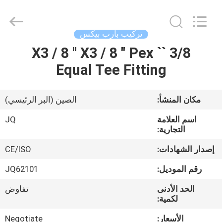
Taizhou
JinQuan
Copper
Co.,
Ltd..
تركيب بارب بيكس
All
Rights
Reserved.
3/8 `` X3 / 8 '' X3 / 8 '' Pex
مسكن
Equal Tee Fitting
منتجات
مكان المنشأ:
الصين (البر الرئيسي)
معلومات
اسم العلامة
JQ
عنا
التجارية:
إصدار الشهادات:
CE/ISO
جولة
رقم الموديل:
JQ62101
في
الحد الأدنى
تفاوض
المعمل
لكمية:
الأسعار:
Negotiate