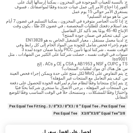
ج: بالنسبة للعينات الموجودة في المخزون ، يمكننا إرسالها إليك على
الفور.إذا احتاج الأمر إلى عمل عينات جديدة وفقًا لمواصفاتك ، فسوف
يستغرق الأمر حوالي 15 يوم عمل
س: ما هو موعد التسليم؟
ج: إذا كانت العناصر متوفرة في المخزون ، يمكننا التسليم في غضون 7 أيام
بعد استلام دفعتك للطلبات المخصصة ، في غضون 20 طنًا ، يكون وقت
الإنتاج 40-45 يومًا بعد تأكيد كل التفاصيل
س: كيف تتحكم في ضمان جودة المنتج؟
ج: لدينا معمل مستقل ، معيار التشغيل الخاص به هو EN13828
نقوم بإجراء فحص شامل للجودة من المواد الخام إلى كل رابط وفي
الوقت نفسه ، شركتنا لديها تأمين PICC ولدينا ضمان جودة لمدة 3
سنوات.في الوقت نفسه ، حصلت شركتنا على الكثير من الشهادات ، مثل
Iso9001
TS و CUPC و NSF و AB1953 و CSA و CE و ACs ، إلخ
س: هل هناك أي موك لطلبات المنتجات؟
ج: يتم التفاوض على MoQ لكل منتج على حدة ويمكن إجراء فحص العينة
س: كيف يتم التعامل مع المنتجات غير المؤهلة؟
ج: يتم إنتاج منتجاتنا وفقًا لنظام صارم لمراقبة الجودة للحصول على دفعة
من المنتجات غير المؤهلة ، يرجى الاتصال بنا.ستجري شركتنا بحثًا فنيًا
واختبارًا وفقًا للمشكلات ، وستمنحك حلاً في الوقت المناسب وفقًا للوضع
المقابل
Pex Equal Tee Fitting ، 3 / 8''X3 / 8''X3 / 8 '' Equal Tee ، Pex Equal Tee
Pex Equal Tee
3/8''X3/8''X3/8'' Equal Tee
احصل على افضل سعر ل