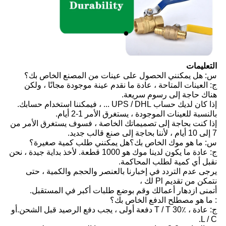
التعليمات
س: هل يمكنني الحصول على عينات من المصنع الخاص بك؟
ج: العينات المتاحة ، عادة ما نقدم عينة موجودة مجانًا ، ولكن
هناك حاجة إلى رسوم سريعة.
إذا كان لديك حساب UPS / DHL ... ، فيمكننا استخدام حسابك.
بالنسبة للعينات الموجودة ، يستغرق الأمر 1-2 أيام.
إذا كنت بحاجة إلى تصميماتك الخاصة ، فسوف يستغرق الأمر من
7 إلى 10 أيام ، لأننا بحاجة إلى صنع قالب جديد.
س: ما هو موك الخاص بك؟هل يمكنني طلب كمية صغيرة؟
ج: عادة ما يكون لدينا موك هو 1000 قطعة. لأخذ بداية جيدة ، نحن
نقبل أي كمية لطلب المحاكمة.
يرجى عدم التردد في إخبارنا بالعنصر والحجم والكمية ، حتى
نتمكن من تقديم Pl لك ،
أتمنى ازدهار أعمالك وقم بوضع طلبات أكبر في المستقبل.
: ما هو مصطلح الدفع الخاص بك؟
ج: عادة ، T / T 30٪ دفعة أولى ، يجب دفع الرصيد قبل الشحن.أو
L / C.