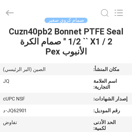
Taizhou
JinQuan
Copper
Co.,
Ltd..
صمام كروي صغير
All
Rights
Reserved.
Cuzn40pb2 Bonnet PTFE Seal
مسكن
1/2 `` X1 / 2 '' صمام الكرة
منتجات
الأنبوب Pex
معلومات
مكان المنشأ:
الصين (البر الرئيسي)
عنا
اسم العلامة
JQ
التجارية:
جولة
إصدار الشهادات:
cUPC NSF
في
رقم الموديل:
JQ62901-د
المعمل
الحد الأدنى
تفاوض
لكمية: