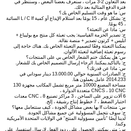
بعد التعاون 2-3 مرات ، سنعرف بعضنا البعض ، وسننظر في
فترة الدفع المثالية بعد ذلك.
س: ما هو وقت التسليم الخاص بك؟
ج: بشكل عام ، 15 يومًا بعد استلام الإيداع أو كمية L / C lf السائبة
، 45 يومًا.
س: ماذا عن التعبئة؟
ج: تصدير الحزمة القياسية: يجب تعبئة كل منتج مع بوليباغ +
ابليس + كرتون تصدير + منصة نقالة.
يمكننا التعبئة وفقًا لتصميم التعبئة الخاص بك. هناك حاجة إلى
رسوم تعبئة إضافية لتعبئة الألوان.
س: هل يمكنك ختم الشعار الخاص بي على المنتجات؟
ج: بالتأكيد.يمكننا. الرجاء إرسال التصميم الخاص بك للشعار.
س: ماذا عن قدرتك؟
ج: الصادرات السنوية حوالي 13.000.00 دينار سوداني في
2014.233 عامل يعملون هنا.
مساحة المصنع 10000 متر مربع تشمل المكاتب مجهزة 130
CNCS ، 10 CNC متعددة الدوارة ،
6 آلات تزوير على الساخن ، 3 مراكز تصنيع CNC ، 8 معدات
اختبار الضغط ، 7 خطوط إنتاج رشيقة ، إلخ.
س: منتجات lf بها بعض مشاكل الجودة ، كيف ستتعامل معها؟
ج: سوف نتحمل المسؤولية عن جميع مشاكل الجودة.
لدينا أيضًا "تأمين مسؤولية المنتج" في الولايات المتحدة الأمريكية
وكندا.
س: متى يمكنني الحصول على ردود الفعل لإرسال استفسار على