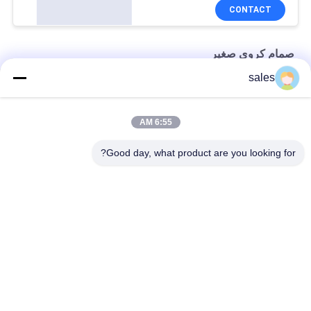
CONTACT
صمام كروي صغير
sales
صمام أنبوب نحاسي مقاس 1/2 بوصة X1 / 2 بوصة
صمام كروي صغير دقيق CW614N CW617N FIP من النحاس الطبيعي
6:55 AM
حوض غسيل عالي القوة 600 PSI 3/4 `` X3 / 4 '' صمام كروي صغير
Good day, what product are you looking for?
فئات شعبية
جميع
تركيبات النحاس دفع 
دفع المناسب المناسب
تناسب
صمام الكرة الخالي 
دفع تركيبات الأنابيب
من الرصاص
خرطوم نحاسي مرن
صمام توقف نحاسي