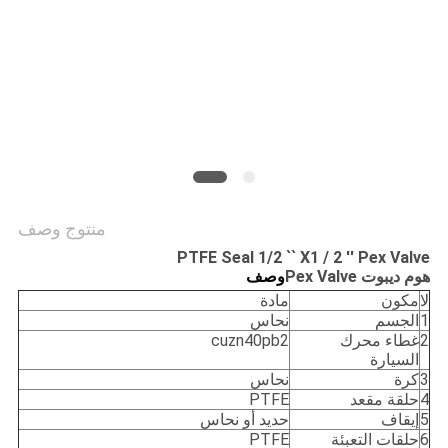
PRIVACY
POLICY
منتوج وصف
PTFE Seal 1/2 `` X1 / 2 '' Pex Valve
هوم ديبوت Pex Valve
وصف
لا
مكون
مادة
1
الجسم
نحاس
2
غطاء محرك
cuzn40pb2
السيارة
3
كرة
نحاس
4
حلقة مقعد
PTFE
5
إيقاف
حديد أو نحاس
6
حلقات التعبئة
PTFE