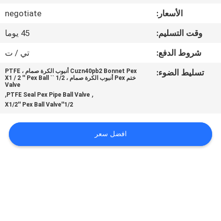
مراقبة
الأسعار:
negotiate
الجودة
وقت التسليم:
45 يوما
اتصل
شروط الدفع:
تي / ت
بنا
تسليط الضوء:
Cuzn40pb2 Bonnet Pex أنبوب الكرة صمام ، PTFE
ختم Pex أنبوب الكرة صمام ، 1/2 `` X1 / 2 '' Pex Ball
Valve
,
,
PTFE Seal Pex Pipe Ball Valve
أخبار
1/2''X1/2'' Pex Ball Valve
اطلب
افضل سعر
اقتباس
خريطة
الموقع