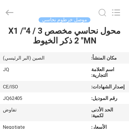
Taizhou
JinQuan
Copper
Co.,
Ltd..
موصل خرطوم نحاسي
All
Rights
Reserved.
محول نحاسي مخصص 3 / 4''X1 /
مسكن
2 "MN ذكر الخيوط
منتجات
مكان المنشأ:
الصين (البر الرئيسي)
معلومات
اسم العلامة
JQ
عنا
التجارية:
إصدار الشهادات:
CE/ISO
جولة
رقم الموديل:
JQ62405
في
الحد الأدنى
تفاوض
المعمل
لكمية:
الأسعار:
Negotiate