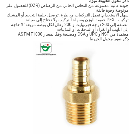
ذكر محول الخيوط ميزة
جودة عالية: مصنوعة من النحاس الخالي من الرصاص (DZR) للحصول على
موثوقية وقوة فائقة
سهل الاستخدام: تعمل التركيبات مع طرق توصيل حلقة التجعيد أو المشبك
تركيبات PEX خفيفة الوزن وسهلة التركيب ولا تحتاج إلى صيانة
مصنفة إلى 200 درجة فهرنهايت و 200 رطل لكل بوصة مربعة ؛لا حاجة
إلى اللهب أو الغراء أو التدفقات أو المذيبات
معتمدة من NSF و UPC و CSA ومصنعة وفقًا لمعيار ASTM F1808
ذكر صور محول الخيوط