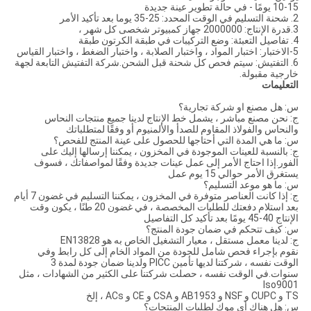
10-15 يومًا - في حالة تطوير عينة جديدة
2. شحنة التسليم في الوقت المحدد: 25-35 يوما بعد تأكيد الأمر
3.قدرة الإنتاج: 2000000 جهاز كمبيوتر شخصى كل شهر ،
4. تفاصيل التعبئة: وضع التركيبات في طبقة الكرتون طبقة
5-الاختبار: اختبار المواد ، واختبار الصلابة ، واختبار الضغط ، واختبار القياس
6. التفتيش: سيتم فحص كل شحنة قبل الشحن.شركة التفتيش التابعة لجهة
خارجية مقبولة.
التعليمات
س: هل مصنع او شركة تجارية؟
ج: نحن مصنع مباشر ، يشمل خط الإنتاج لدينا جميع منتجات النحاس
والنحاس والفولاذ المقاوم للصدأ والألمنيوم أو وفقًا لمتطلباتك
س: ما هي المدة التي أحتاجها للحصول على عينة المنتج للفحص؟
ج: بالنسبة للعينات الموجودة في المخزون ، يمكننا إرسالها إليك على
الفور.إذا احتاج الأمر إلى عمل عينات جديدة وفقًا لمواصفاتك ، فسوف
يستغرق الأمر حوالي 15 يوم عمل
س: ما هو موعد التسليم؟
ج: إذا كانت العناصر متوفرة في المخزون ، يمكننا التسليم في غضون 7 أيام
بعد استلام دفعتك للطلبات المخصصة ، في غضون 20 طنًا ، يكون وقت
الإنتاج 40-45 يومًا بعد تأكيد كل التفاصيل
س: كيف تتحكم في ضمان جودة المنتج؟
ج: لدينا معمل مستقل ، معيار التشغيل الخاص به هو EN13828
نقوم بإجراء فحص شامل للجودة من المواد الخام إلى كل رابط وفي
الوقت نفسه ، شركتنا لديها تأمين PICC ولدينا ضمان جودة لمدة 3
سنوات.في الوقت نفسه ، حصلت شركتنا على الكثير من الشهادات ، مثل
Iso9001
TS و CUPC و NSF و AB1953 و CSA و CE و ACs ، إلخ
س: هل هناك أي موك لطلبات المنتجات؟