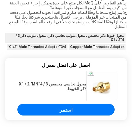
ج: يتم التفاوض على MoQ لكل منتج على حدة ويمكن إجراء فحص العينة
س: كيف يتم التعامل مع المنتجات غير المؤهلة؟
ج: يتم إنتاج منتجاتنا وفقًا لنظام صارم لمراقبة الجودة للحصول على دفعة
من المنتجات غير المؤهلة ، يرجى الاتصال بنا.ستجري شركتنا بحثًا فنيًا
واختبارًا وفقًا للمشكلات ، وستمنحك حلاً في الوقت المناسب وفقًا للوضع
المقابل
محول خيوط ذكر مخصص ، محول ملولب نحاسي ذكر ، محول ملولب ذكر 3 /
4''X1 / 2
3/4''X1/2" Male Threaded Adapter
Copper Male Threaded Adapter
احصل على افضل سعر ل
محول نحاسي مخصص 3 / 4''X1 / 2 "MN
ذكر الخيوط
استمر