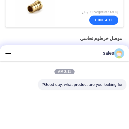
Negotiate MOQ:تفاوض
CONTACT
موصل خرطوم نحاسي
3 / 4''X1 / 2 "FNPT محولات نحاسية أنثى موصل خرطوم نحاسي
sales
OEM 3/4 `` X1 / 2 '' النحاس خرطوم موصل المخفض اقتران مواسير
الأنابيب
2:11 AM
Pex Pipe 1 `` X1 '' ذكر MNPT محول تركيب مواسير نحاسية
Good day, what product are you looking for?
فئات شعبية
جميع
تركيبات النحاس دفع 
دفع المناسب المناسب
تناسب