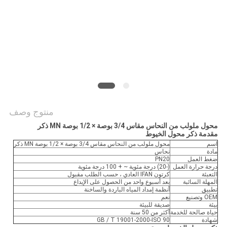
PRIVACY
POLICY
منتوج وصف
محول ملولب من النحاس مقاس 3/4 بوصة × 1/2 بوصة MN ذكر
مقدمة ذكر محول الخيوط
اسم
محول ملولب من النحاس مقاس 3/4 بوصة × 1/2 بوصة MN ذكر
مادة
نحاس
ضغط العمل
PN20
درجة حرارة العمل
(-20) درجة مئوية ~ + 100 درجة مئوية
التعبئة
كرتون IFAN العادي ، حسب الطلب مقبول
المهلة السائبة
بعد أسبوع واحد من الحصول على الإيداع
تطبيق
أنظمة إمداد المياه الباردة والساخنة
OEM وتصنيع
نعم
بيئة
صديقة للبيئة
حياة صالحة للخدمة
أكثر من 50 سنة
شهادة
GB / T 19001-2000-ISO 90