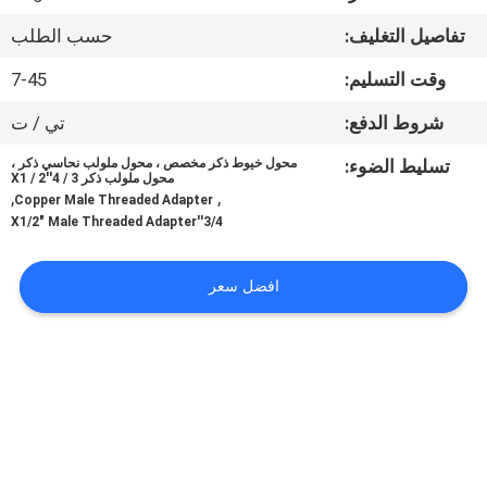
مراقبة
تفاصيل التغليف:
حسب الطلب
الجودة
وقت التسليم:
7-45
اتصل
شروط الدفع:
تي / ت
بنا
تسليط الضوء:
محول خيوط ذكر مخصص ، محول ملولب نحاسي ذكر ،
محول ملولب ذكر 3 / 4''X1 / 2
,
,
Copper Male Threaded Adapter
أخبار
3/4''X1/2" Male Threaded Adapter
افضل سعر
اطلب
اقتباس
خريطة
الموقع