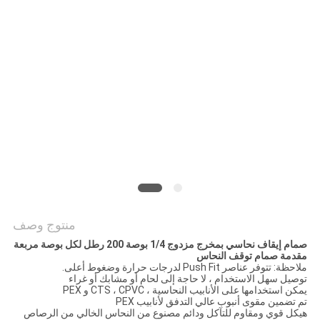
PRIVACY
POLICY
منتوج وصف
صمام إيقاف نحاسي بمخرج مزدوج 1/4 بوصة 200 رطل لكل بوصة مربعة
مقدمة صمام توقف النحاس
ملاحظة: تتوفر عناصر Push Fit لدرجات حرارة وضغوط أعلى.
توصيل سهل الاستخدام ، لا حاجة إلى لحام أو مشابك أو غراء
يمكن استخدامها على الأنابيب النحاسية ، CTS ، CPVC و PEX
تم تضمين مقوى أنبوب عالي التدفق لأنابيب PEX
هيكل قوي ومقاوم للتآكل ودائم مصنوع من النحاس الخالي من الرصاص