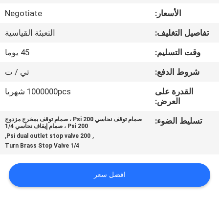
مراقبة
الأسعار:
Negotiate
الجودة
تفاصيل التغليف:
التعبئة القياسية
اتصل
وقت التسليم:
45 يوما
بنا
شروط الدفع:
تي / ت
القدرة على
1000000pcs شهريا
أخبار
العرض:
تسليط الضوء:
صمام توقف نحاسي 200 Psi ، صمام توقف بمخرج مزدوج
200 Psi ، صمام إيقاف نحاسي 1/4
اطلب
,
,
200 Psi dual outlet stop valve
1/4 Turn Brass Stop Valve
اقتباس
افضل سعر
خريطة
الموقع