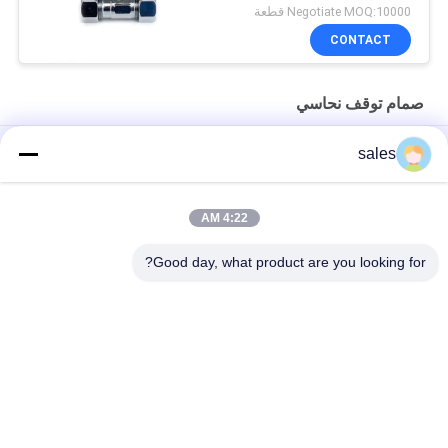
Negotiate MOQ:10000 قطعة
CONTACT
صمام توقف نحاسي
محايد بكتيريولوجي 5/8 "ODx1 / 4" ODx1 / 4 "صمام إيقاف مزدوج من
sales
النحاس الأصفر OD
صمام إيقاف بخار AB1953 مزدوج معتمد 5/8 "X3 / 8" X3 / 8 "
4:22 AM
مقبض بيضاوي كروم التشطيب CPVC النحاس توقف صمام
Good day, what product are you looking for?
فئات شعبية
جميع
تركيبات النحاس دفع 
دفع المناسب المناسب
تناسب
صمام الكرة الخالي 
دفع تركيبات الأنابيب
من الرصاص