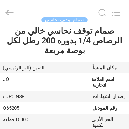
Taizhou
JinQuan
Copper
Co.,
Ltd..
صمام توقف نحاسي
All
Rights
Reserved.
صمام توقف نحاسي خالي من
مسكن
الرصاص 1/4 بدوره 200 رطل لكل
منتجات
بوصة مربعة
معلومات
مكان المنشأ:
الصين (البر الرئيسي)
عنا
اسم العلامة
JQ
التجارية:
جولة
إصدار الشهادات:
cUPC NSF
في
رقم الموديل:
Q65205
المعمل
الحد الأدنى
10000 قطعة
لكمية: