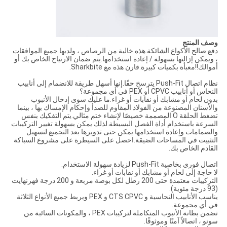
وصف المنتج
دفع صالح الأكواع الشائكة.هذه خالية من الرصاص ، ولديها جميع الموافقات
، ويمكن إزالتها بسهولة / إعادة استخدامها.يتم ضمان الارتياح الخاص بك أو
أموالك!!معبأة بكميات كبيرة.قارن هذه مع Sharkbite.
نظام اتصال Push-Fit يترسخ حقًا.إنها أسهل طريقة للانضمام إلى أنابيب
النحاس أو أنابيب CPVC أو PEX في أي مجموعة؟
بدون لحام أو مشابك أو نقابات أو غراء.ما عليك سوى إدخال الأنبوب
والأسنان المصنوعة من الفولاذ المقاوم للصدأ وإحكام الإمساك بها ، بينما
تضغط الحلقة O المصممة خصيصًا لإنشاء ختم مثالي.يتم التفكيك بنفس
السرعة باستخدام أداة الفصل البسيطة.لذلك يمكن بسهولة تغيير التركيبات
والصمامات وإعادة استخدامها.يمكن حتى تدويرها بعد التجميع لتسهيل
التثبيت في المساحات الضيقة.احصل على السيطرة على مشروع السباكة
القادم الخاص بك.
اتصال فوري بخاصية Push-Fit لزيادة سهولة الاستخدام.
لا حاجة إلى لحام أو مشابك أو نقابات أو غراء.
التركيبات معتمدة حتى 200 رطل لكل بوصة مربعة و 200 درجة فهرنهايت
(93 درجة مئوية).
يناسب الأنابيب النحاسية و CTS CPVC و PEX ويربط جميع الأنواع الثلاثة
في أي مجموعة.
تضمن بطانة الأنبوب المتكاملة لتركيبات PEX ، والمكونات السائبة من
سونو ، اتصالاً آمنًا وموثوقًا.