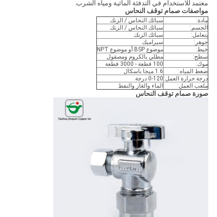
معتمد للاستخدام في التدفئة المائية ومياه الشرب.
مواصفات صمام توقف النحاس
مادة:
سبائك النحاس / الزنك
الجسم:
سبائك النحاس / الزنك
يتعامل:
سبائك الزنك
جوهر:
سيراميك
خيط:
موضوع BSP أو موضوع NPT
سطح:
مطلي بالكروم ومصقول
موك:
100 قطعة - 3000 قطعة
ضغط المياه:
1.6 ميجا باسكال
درجة حرارة العمل:
0-120 درجة
ملعب العمل:
الماء والغاز والنفط
صورة صمام توقف النحاس